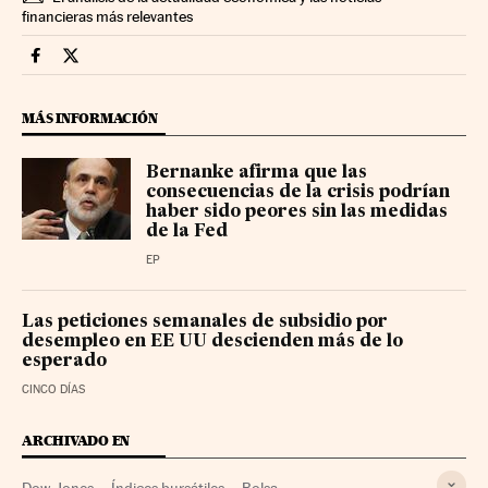
financieras más relevantes
Mercados Financieros Cinco Días en Facebook
Mercados Financieros Cinco Días en Twitter
MÁS INFORMACIÓN
Bernanke afirma que las
consecuencias de la crisis podrían
haber sido peores sin las medidas
de la Fed
EP
Las peticiones semanales de subsidio por
desempleo en EE UU descienden más de lo
esperado
CINCO DÍAS
ARCHIVADO EN
Dow Jones
Índices bursátiles
Bolsa