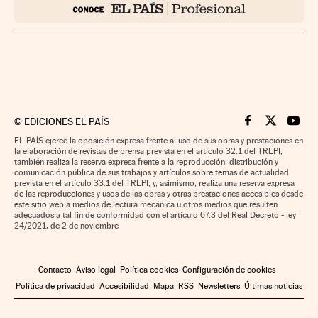
©
EDICIONES EL PAÍS
Cinco Días en F
Cinco Días e
Cinco 
EL PAÍS ejerce la oposición expresa frente al uso de sus obras y prestaciones en
la elaboración de revistas de prensa prevista en el artículo 32.1 del TRLPI;
también realiza la reserva expresa frente a la reproducción, distribución y
comunicación pública de sus trabajos y artículos sobre temas de actualidad
prevista en el artículo 33.1 del TRLPI; y, asimismo, realiza una reserva expresa
de las reproducciones y usos de las obras y otras prestaciones accesibles desde
este sitio web a medios de lectura mecánica u otros medios que resulten
adecuados a tal fin de conformidad con el artículo 67.3 del Real Decreto - ley
24/2021, de 2 de noviembre
Contacto
Aviso legal
Política cookies
Configuración de cookies
Política de privacidad
Accesibilidad
Mapa
RSS
Newsletters
Últimas noticias