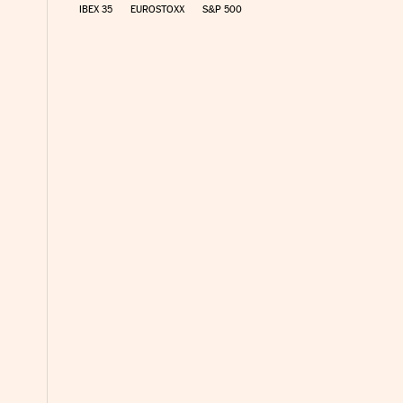
IBEX 35
EUROSTOXX
S&P 500
nco Días en Facebook
s Cinco Días en Twitter