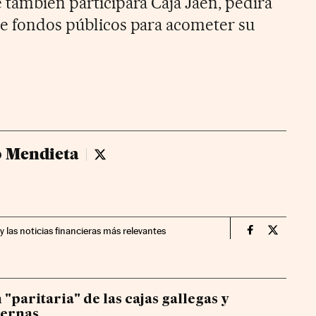
 también participará Caja Jaén, pedirá
de fondos públicos para acometer su
 Mendieta
Miguel Moreno Mendieta - twitter
y las noticias financieras más relevantes
Companias Ci
Compania
"paritaria" de las cajas gallegas y
ternas