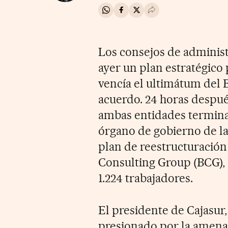
Compartir en Whatsapp
Compartir en Facebook
Compartir en Twitter
Desplegar Redes Soci
Los consejos de administ
ayer un plan estratégico 
vencía el ultimátum del 
acuerdo. 24 horas despué
ambas entidades terminar
órgano de gobierno de la
plan de reestructuración
Consulting Group (BCG), q
1.224 trabajadores.
El presidente de Cajasur
presionado por la amena