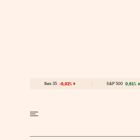
Ir al contenido
Ibex 35
-0,02%
S&P 500
0,61%