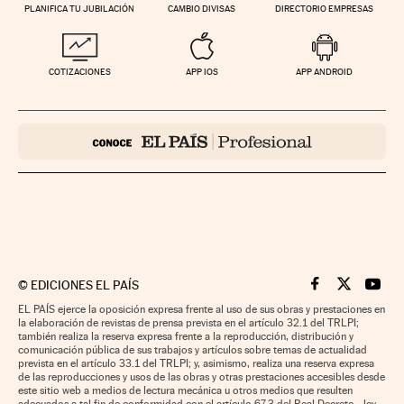
PLANIFICA TU JUBILACIÓN
CAMBIO DIVISAS
DIRECTORIO EMPRESAS
COTIZACIONES
APP IOS
APP ANDROID
©
EDICIONES EL PAÍS
Cinco Días en F
Cinco Días e
Cinco 
EL PAÍS ejerce la oposición expresa frente al uso de sus obras y prestaciones en
la elaboración de revistas de prensa prevista en el artículo 32.1 del TRLPI;
también realiza la reserva expresa frente a la reproducción, distribución y
comunicación pública de sus trabajos y artículos sobre temas de actualidad
prevista en el artículo 33.1 del TRLPI; y, asimismo, realiza una reserva expresa
de las reproducciones y usos de las obras y otras prestaciones accesibles desde
este sitio web a medios de lectura mecánica u otros medios que resulten
adecuados a tal fin de conformidad con el artículo 67.3 del Real Decreto - ley