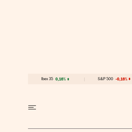
Ir al contenido
Ibex 35
0,16%
S&P 500
-0,16%