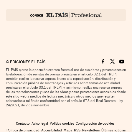
©
EDICIONES EL PAÍS
Cinco Días en F
Cinco Días e
Cinco 
EL PAÍS ejerce la oposición expresa frente al uso de sus obras y prestaciones en
la elaboración de revistas de prensa prevista en el artículo 32.1 del TRLPI;
también realiza la reserva expresa frente a la reproducción, distribución y
comunicación pública de sus trabajos y artículos sobre temas de actualidad
prevista en el artículo 33.1 del TRLPI; y, asimismo, realiza una reserva expresa
de las reproducciones y usos de las obras y otras prestaciones accesibles desde
este sitio web a medios de lectura mecánica u otros medios que resulten
adecuados a tal fin de conformidad con el artículo 67.3 del Real Decreto - ley
24/2021, de 2 de noviembre
Contacto
Aviso legal
Política cookies
Configuración de cookies
Política de privacidad
Accesibilidad
Mapa
RSS
Newsletters
Últimas noticias