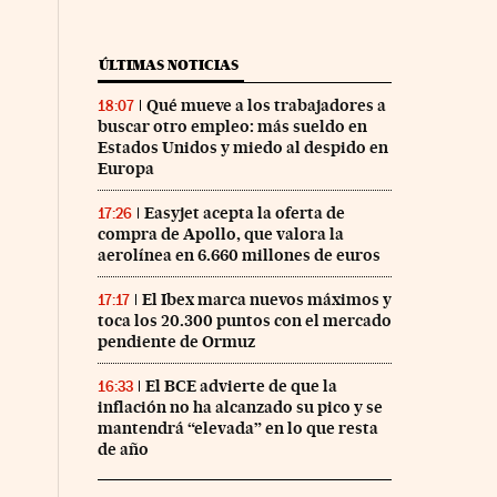
ÚLTIMAS NOTICIAS
Qué mueve a los trabajadores a
18:07
buscar otro empleo: más sueldo en
Estados Unidos y miedo al despido en
Europa
co Días en Facebook
 Cinco Días en Twitter
Easyjet acepta la oferta de
17:26
compra de Apollo, que valora la
aerolínea en 6.660 millones de euros
El Ibex marca nuevos máximos y
17:17
toca los 20.300 puntos con el mercado
pendiente de Ormuz
El BCE advierte de que la
16:33
inflación no ha alcanzado su pico y se
mantendrá “elevada” en lo que resta
de año