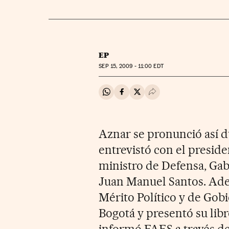
EP
SEP
15, 2009 - 11:00
EDT
Compartir en Whatsapp
Compartir en Facebook
Compartir en Twitter
Desplegar Redes Soci
Aznar se pronunció así d
entrevistó con el preside
ministro de Defensa, Gabri
Juan Manuel Santos. Ade
Mérito Político y de Gob
Bogotá y presentó su libr
informó FAES a través d