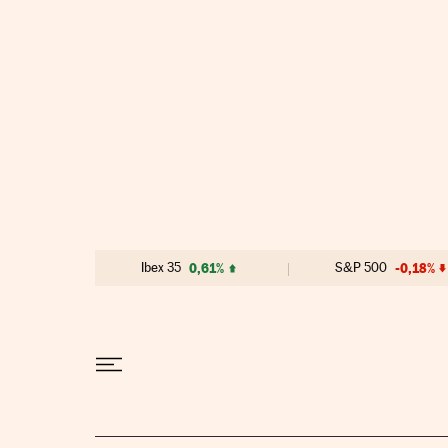
Ir al contenido
Ibex 35
0,61%
S&P 500
-0,18%