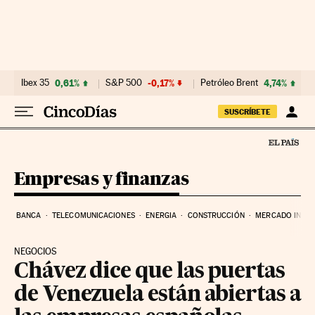
Ir al contenido
Ibex 35
0,61%
S&P 500
-0,17%
Petróleo Brent
4,74%
SUSCRÍBETE
Empresas y finanzas
BANCA
TELECOMUNICACIONES
ENERGIA
CONSTRUCCIÓN
MERCADO INMOB
NEGOCIOS
Chávez dice que las puertas
de Venezuela están abiertas a