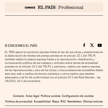
©
EDICIONES EL PAÍS
Cinco Días en F
Cinco Días e
Cinco 
EL PAÍS ejerce la oposición expresa frente al uso de sus obras y prestaciones en
la elaboración de revistas de prensa prevista en el artículo 32.1 del TRLPI;
también realiza la reserva expresa frente a la reproducción, distribución y
comunicación pública de sus trabajos y artículos sobre temas de actualidad
prevista en el artículo 33.1 del TRLPI; y, asimismo, realiza una reserva expresa
de las reproducciones y usos de las obras y otras prestaciones accesibles desde
este sitio web a medios de lectura mecánica u otros medios que resulten
adecuados a tal fin de conformidad con el artículo 67.3 del Real Decreto - ley
24/2021, de 2 de noviembre
Contacto
Aviso legal
Política cookies
Configuración de cookies
Política de privacidad
Accesibilidad
Mapa
RSS
Newsletters
Últimas noticias