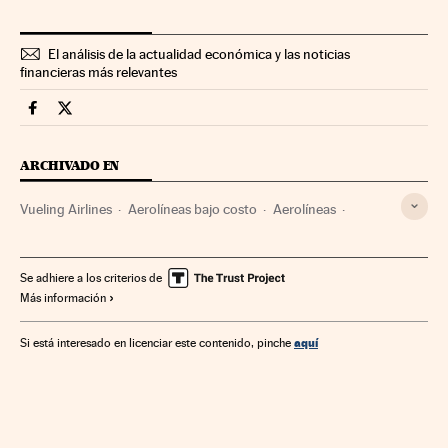
El análisis de la actualidad económica y las noticias
financieras más relevantes
Companias Cinco Días en Facebook
Companias Cinco Días en Twitter
ARCHIVADO EN
Vueling Airlines
Aerolíneas bajo costo
Aerolíneas
Empresas transporte
Transporte aéreo
Empresas
Transporte
Economía
Se adhiere a los criterios de
Más información
aquí
Si está interesado en licenciar este contenido, pinche