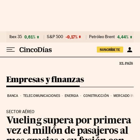
Ir al contenido
Ibex 35
0,61%
S&P 500
-0,17%
Petróleo Brent
4,44%
SUSCRÍBETE
Empresas y finanzas
BANCA
TELECOMUNICACIONES
ENERGIA
CONSTRUCCIÓN
MERCADO INMOB
SECTOR AÉREO
Vueling supera por primera
vez el millón de pasajeros al