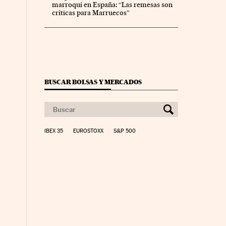
marroquí en España: “Las remesas son
co Días en Facebook
 Cinco Días en Twitter
críticas para Marruecos”
BUSCAR BOLSAS Y MERCADOS
IBEX 35
EUROSTOXX
S&P 500