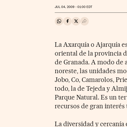
JUL
04, 2009 - 01:00
EDT
Compartir en Whatsapp
Compartir en Facebook
Compartir en Twitter
Desplegar Redes Soci
La Axarquía o Ajarquía e
oriental de la provincia d
de Granada. A modo de a
noreste, las unidades mo
Jobo, Co, Camarolos, Pri
todo, la de Tejeda y Alm
Parque Natural. Es un te
recursos de gran interés t
La diversidad y cercanía