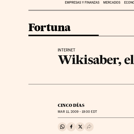
EMPRESAS Y FINANZAS
MERCADOS
ECON
Fortuna
INTERNET
Wikisaber, el
CINCO DÍAS
MAR
11, 2009 - 19:00
EDT
Compartir en Whatsapp
Compartir en Facebook
Compartir en Twitter
Desplegar Redes Soci