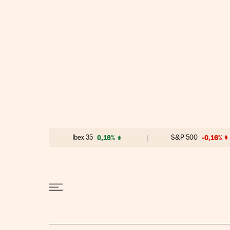
Ir al contenido
Ibex 35
0,16%
S&P 500
-0,16%