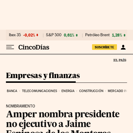
Ir al contenido
Ibex 35
-0,02%
S&P 500
0,61%
Petróleo Brent
1,28%
SUSCRÍBETE
Empresas y finanzas
BANCA
TELECOMUNICACIONES
ENERGIA
CONSTRUCCIÓN
MERCADO INMOB
NOMBRAMIENTO
Amper nombra presidente
no ejecutivo a Jaime