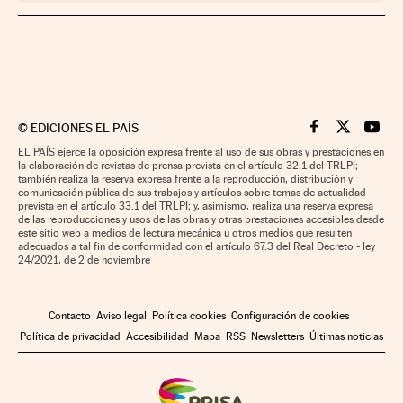
©
EDICIONES EL PAÍS
Cinco Días en F
Cinco Días e
Cinco 
EL PAÍS ejerce la oposición expresa frente al uso de sus obras y prestaciones en
la elaboración de revistas de prensa prevista en el artículo 32.1 del TRLPI;
también realiza la reserva expresa frente a la reproducción, distribución y
comunicación pública de sus trabajos y artículos sobre temas de actualidad
prevista en el artículo 33.1 del TRLPI; y, asimismo, realiza una reserva expresa
de las reproducciones y usos de las obras y otras prestaciones accesibles desde
este sitio web a medios de lectura mecánica u otros medios que resulten
adecuados a tal fin de conformidad con el artículo 67.3 del Real Decreto - ley
24/2021, de 2 de noviembre
Contacto
Aviso legal
Política cookies
Configuración de cookies
Política de privacidad
Accesibilidad
Mapa
RSS
Newsletters
Últimas noticias