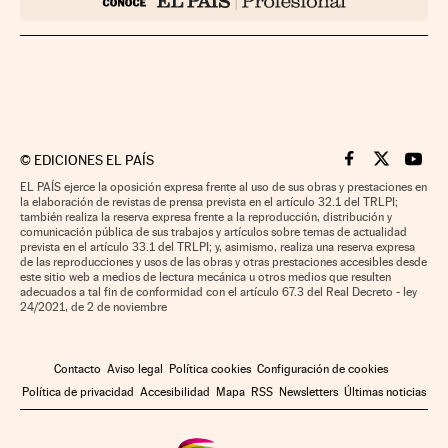
©
EDICIONES EL PAÍS
Cinco Días en F
Cinco Días e
Cinco 
EL PAÍS ejerce la oposición expresa frente al uso de sus obras y prestaciones en
la elaboración de revistas de prensa prevista en el artículo 32.1 del TRLPI;
también realiza la reserva expresa frente a la reproducción, distribución y
comunicación pública de sus trabajos y artículos sobre temas de actualidad
prevista en el artículo 33.1 del TRLPI; y, asimismo, realiza una reserva expresa
de las reproducciones y usos de las obras y otras prestaciones accesibles desde
este sitio web a medios de lectura mecánica u otros medios que resulten
adecuados a tal fin de conformidad con el artículo 67.3 del Real Decreto - ley
24/2021, de 2 de noviembre
Contacto
Aviso legal
Política cookies
Configuración de cookies
Política de privacidad
Accesibilidad
Mapa
RSS
Newsletters
Últimas noticias