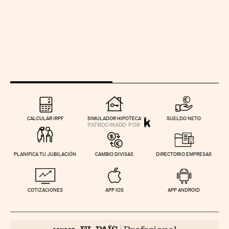
CALCULAR IRPF
SIMULADOR HIPOTECA
SUELDO NETO
PLANIFICA TU JUBILACIÓN
CAMBIO DIVISAS
DIRECTORIO EMPRESAS
COTIZACIONES
APP IOS
APP ANDROID