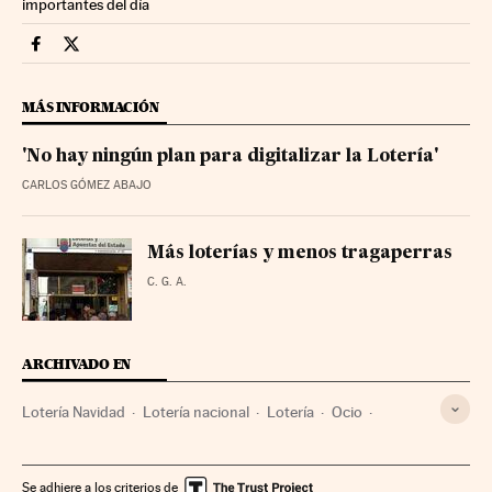
importantes del día
Loteria Navidad Cinco Días en Facebook
Loteria Navidad Cinco Días en Twitter
MÁS INFORMACIÓN
'No hay ningún plan para digitalizar la Lotería'
CARLOS GÓMEZ ABAJO
Más loterías y menos tragaperras
C. G. A.
ARCHIVADO EN
Lotería Navidad
Lotería nacional
Lotería
Ocio
Juegos azar
Estilo vida
Juegos
Sociedad
Se adhiere a los criterios de