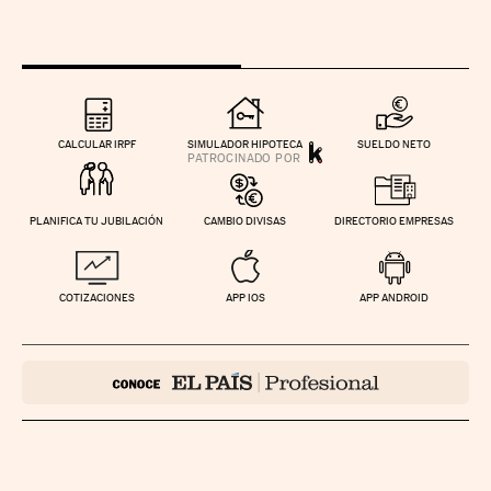
CALCULAR IRPF
SIMULADOR HIPOTECA
SUELDO NETO
PLANIFICA TU JUBILACIÓN
CAMBIO DIVISAS
DIRECTORIO EMPRESAS
COTIZACIONES
APP IOS
APP ANDROID