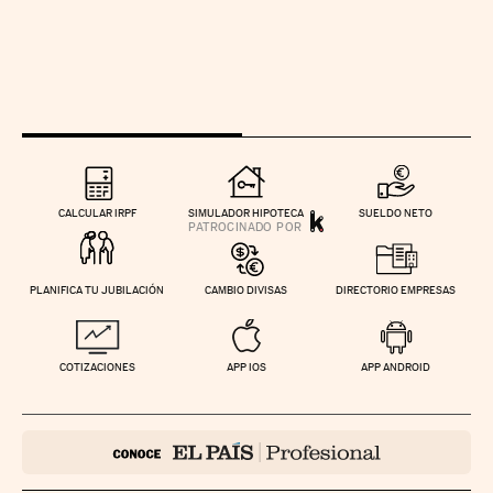
CALCULAR IRPF
SIMULADOR HIPOTECA
SUELDO NETO
PLANIFICA TU JUBILACIÓN
CAMBIO DIVISAS
DIRECTORIO EMPRESAS
COTIZACIONES
APP IOS
APP ANDROID