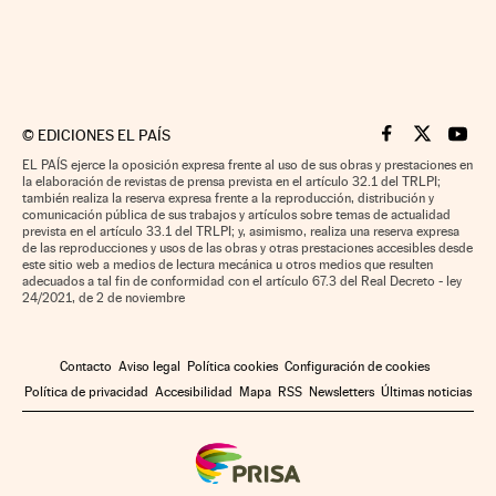
©
EDICIONES EL PAÍS
Cinco Días en F
Cinco Días e
Cinco 
EL PAÍS ejerce la oposición expresa frente al uso de sus obras y prestaciones en
la elaboración de revistas de prensa prevista en el artículo 32.1 del TRLPI;
también realiza la reserva expresa frente a la reproducción, distribución y
comunicación pública de sus trabajos y artículos sobre temas de actualidad
prevista en el artículo 33.1 del TRLPI; y, asimismo, realiza una reserva expresa
de las reproducciones y usos de las obras y otras prestaciones accesibles desde
este sitio web a medios de lectura mecánica u otros medios que resulten
adecuados a tal fin de conformidad con el artículo 67.3 del Real Decreto - ley
24/2021, de 2 de noviembre
Contacto
Aviso legal
Política cookies
Configuración de cookies
Política de privacidad
Accesibilidad
Mapa
RSS
Newsletters
Últimas noticias