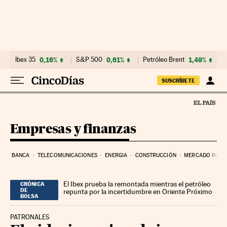
Ir al contenido
Ibex 35
0,16%
S&P 500
0,61%
Petróleo Brent
1,49%
SUSCRÍBETE
Empresas y finanzas
BANCA
TELECOMUNICACIONES
ENERGIA
CONSTRUCCIÓN
MERCADO INMOB
El Ibex prueba la remontada mientras el petróleo
CRÓNICA
DE
repunta por la incertidumbre en Oriente Próximo
BOLSA
PATRONALES