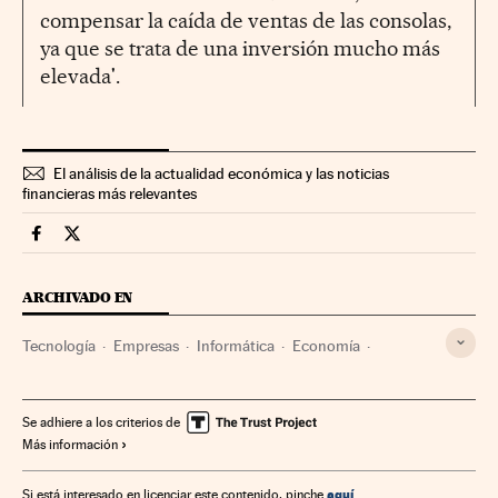
compensar la caída de ventas de las consolas,
ya que se trata de una inversión mucho más
elevada'.
El análisis de la actualidad económica y las noticias
financieras más relevantes
Companias Cinco Días en Facebook
Companias Cinco Días en Twitter
ARCHIVADO EN
Tecnología
Empresas
Informática
Economía
Industria
Ciencia
Se adhiere a los criterios de
Más información
aquí
Si está interesado en licenciar este contenido, pinche