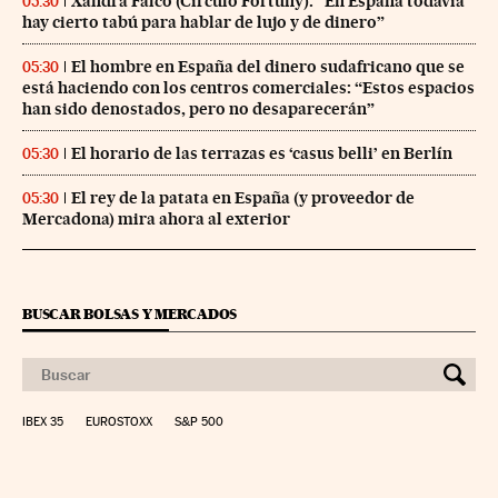
Xandra Falcó (Círculo Fortuny): “En España todavía
05:30
hay cierto tabú para hablar de lujo y de dinero”
El hombre en España del dinero sudafricano que se
05:30
está haciendo con los centros comerciales: “Estos espacios
han sido denostados, pero no desaparecerán”
El horario de las terrazas es ‘casus belli’ en Berlín
05:30
El rey de la patata en España (y proveedor de
05:30
Mercadona) mira ahora al exterior
BUSCAR BOLSAS Y MERCADOS
IBEX 35
EUROSTOXX
S&P 500