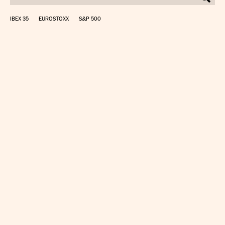
IBEX 35
EUROSTOXX
S&P 500
CALCULAR IRPF
SIMULADOR HIPOTECA
SUELDO NETO
PLANIFICA TU JUBILACIÓN
CAMBIO DIVISAS
DIRECTORIO EMPRESAS