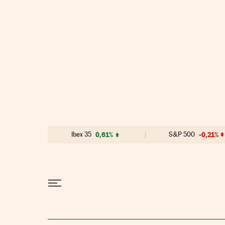
Ir al contenido
Ibex 35
0,61%
S&P 500
-0,21%