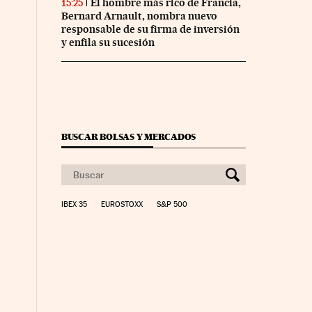
El hombre más rico de Francia,
15:25
Bernard Arnault, nombra nuevo
responsable de su firma de inversión
y enfila su sucesión
BUSCAR BOLSAS Y MERCADOS
IBEX 35
EUROSTOXX
S&P 500