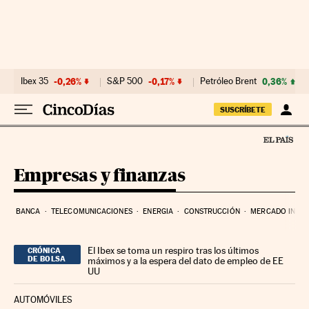
Ir al contenido
Ibex 35
-0,26%
S&P 500
-0,17%
Petróleo Brent
0,36%
SUSCRÍBETE
Empresas y finanzas
BANCA
TELECOMUNICACIONES
ENERGIA
CONSTRUCCIÓN
MERCADO INMOB
El Ibex se toma un respiro tras los últimos
CRÓNICA
DE BOLSA
máximos y a la espera del dato de empleo de EE
UU
AUTOMÓVILES