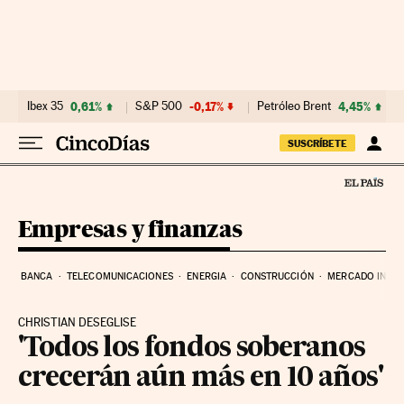
Ir al contenido
Ibex 35
0,61%
S&P 500
-0,17%
Petróleo Brent
4,45%
SUSCRÍBETE
Empresas y finanzas
BANCA
TELECOMUNICACIONES
ENERGIA
CONSTRUCCIÓN
MERCADO INMOB
CHRISTIAN DESEGLISE
'Todos los fondos soberanos
crecerán aún más en 10 años'