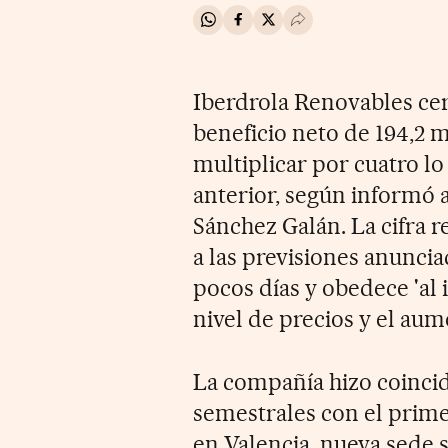
Compartir en Whatsapp
Compartir en Facebook
Compartir en Twitter
Desplegar Redes Soci
Iberdrola Renovables cer
beneficio neto de 194,2 
multiplicar por cuatro l
anterior, según informó 
Sánchez Galán. La cifra 
a las previsiones anuncia
pocos días y obedece 'al
nivel de precios y el aum
La compañía hizo coincid
semestrales con el prim
en Valencia, nueva sede so