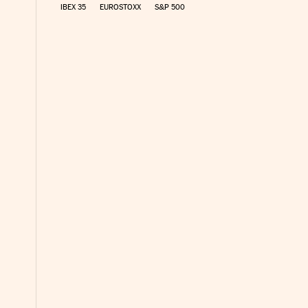
IBEX 35
EUROSTOXX
S&P 500
nco Días en Facebook
s Cinco Días en Twitter