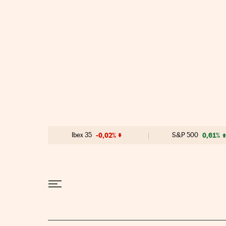
Ir al contenido
Ibex 35
-0,02%
S&P 500
0,61%