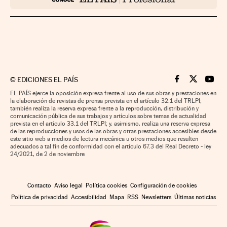
©
EDICIONES EL PAÍS
Cinco Días en F
Cinco Días e
Cinco 
EL PAÍS ejerce la oposición expresa frente al uso de sus obras y prestaciones en
la elaboración de revistas de prensa prevista en el artículo 32.1 del TRLPI;
también realiza la reserva expresa frente a la reproducción, distribución y
comunicación pública de sus trabajos y artículos sobre temas de actualidad
prevista en el artículo 33.1 del TRLPI; y, asimismo, realiza una reserva expresa
de las reproducciones y usos de las obras y otras prestaciones accesibles desde
este sitio web a medios de lectura mecánica u otros medios que resulten
adecuados a tal fin de conformidad con el artículo 67.3 del Real Decreto - ley
24/2021, de 2 de noviembre
Contacto
Aviso legal
Política cookies
Configuración de cookies
Política de privacidad
Accesibilidad
Mapa
RSS
Newsletters
Últimas noticias