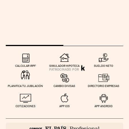
CALCULAR IRPF
SIMULADOR HIPOTECA
SUELDO NETO
PLANIFICA TU JUBILACIÓN
CAMBIO DIVISAS
DIRECTORIO EMPRESAS
COTIZACIONES
APP IOS
APP ANDROID