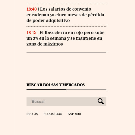
Los salarios de convenio
18:40
encadenan ya cinco meses de pérdida
de poder adquisitivo
El Ibex cierra en rojo pero sube
18:15
un 2% en la semana y se mantiene en
zona de máximos
BUSCAR BOLSAS Y MERCADOS
co Días en Facebook
 Cinco Días en Twitter
IBEX 35
EUROSTOXX
S&P 500