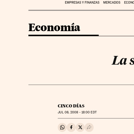
EMPRESAS Y FINANZAS
MERCADOS
ECON
Economía
La 
CINCO DÍAS
JUL
08, 2008 - 18:00
EDT
Compartir en Whatsapp
Compartir en Facebook
Compartir en Twitter
Desplegar Redes Soci