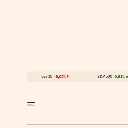
Ir al contenido
Ibex 35
-0,02%
S&P 500
0,61%