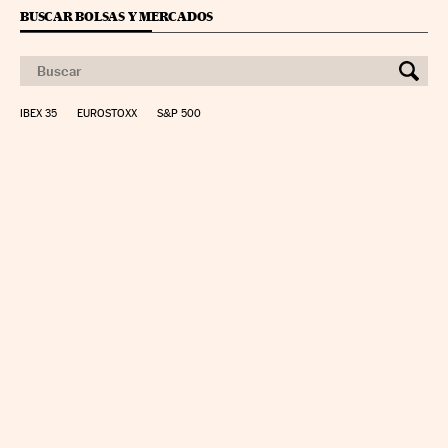
BUSCAR BOLSAS Y MERCADOS
IBEX 35
EUROSTOXX
S&P 500
CALCULAR IRPF
SIMULADOR HIPOTECA
SUELDO NETO