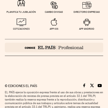
PLANIFICA TU JUBILACIÓN
CAMBIO DIVISAS
DIRECTORIO EMPRESAS
COTIZACIONES
APP IOS
APP ANDROID
©
EDICIONES EL PAÍS
Cinco Días en F
Cinco Días e
Cinco 
EL PAÍS ejerce la oposición expresa frente al uso de sus obras y prestaciones en
la elaboración de revistas de prensa prevista en el artículo 32.1 del TRLPI;
también realiza la reserva expresa frente a la reproducción, distribución y
comunicación pública de sus trabajos y artículos sobre temas de actualidad
prevista en el artículo 33.1 del TRLPI; y, asimismo, realiza una reserva expresa