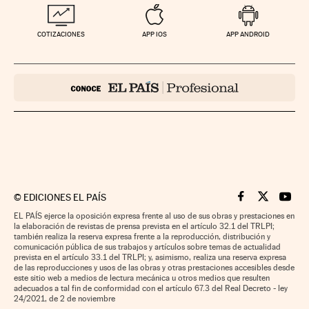
COTIZACIONES
APP IOS
APP ANDROID
©
EDICIONES EL PAÍS
Cinco Días en F
Cinco Días e
Cinco 
EL PAÍS ejerce la oposición expresa frente al uso de sus obras y prestaciones en
la elaboración de revistas de prensa prevista en el artículo 32.1 del TRLPI;
también realiza la reserva expresa frente a la reproducción, distribución y
comunicación pública de sus trabajos y artículos sobre temas de actualidad
prevista en el artículo 33.1 del TRLPI; y, asimismo, realiza una reserva expresa
de las reproducciones y usos de las obras y otras prestaciones accesibles desde
este sitio web a medios de lectura mecánica u otros medios que resulten
adecuados a tal fin de conformidad con el artículo 67.3 del Real Decreto - ley
24/2021, de 2 de noviembre