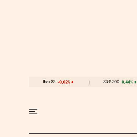
Ir al contenido
Ibex 35
-0,02%
S&P 500
0,44%