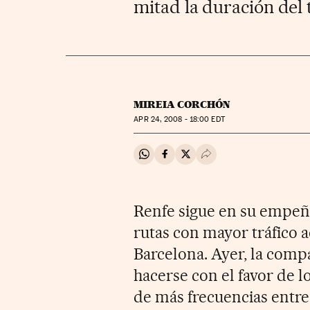
mitad la duración del t
MIREIA CORCHÓN
APR
24, 2008 - 18:00
EDT
Compartir en Whatsapp
Compartir en Facebook
Compartir en Twitter
Desplegar Redes Soci
Renfe sigue en su empeño
rutas con mayor tráfico 
Barcelona. Ayer, la comp
hacerse con el favor de l
de más frecuencias entre