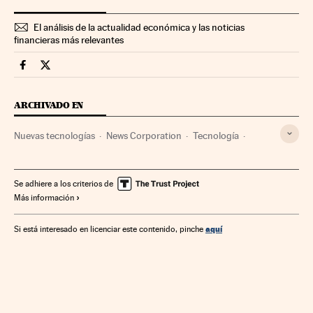
El análisis de la actualidad económica y las noticias
financieras más relevantes
Companias Cinco Días en Facebook
Companias Cinco Días en Twitter
ARCHIVADO EN
Nuevas tecnologías
News Corporation
Tecnología
Empresas
Economía
Ciencia
Se adhiere a los criterios de
Más información
aquí
Si está interesado en licenciar este contenido, pinche