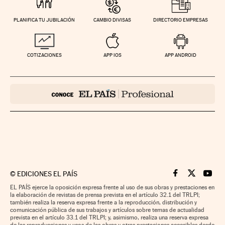
PLANIFICA TU JUBILACIÓN
CAMBIO DIVISAS
DIRECTORIO EMPRESAS
COTIZACIONES
APP IOS
APP ANDROID
©
EDICIONES EL PAÍS
Cinco Días en F
Cinco Días e
Cinco 
EL PAÍS ejerce la oposición expresa frente al uso de sus obras y prestaciones en
la elaboración de revistas de prensa prevista en el artículo 32.1 del TRLPI;
también realiza la reserva expresa frente a la reproducción, distribución y
comunicación pública de sus trabajos y artículos sobre temas de actualidad
prevista en el artículo 33.1 del TRLPI; y, asimismo, realiza una reserva expresa
de las reproducciones y usos de las obras y otras prestaciones accesibles desde