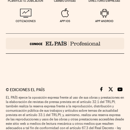
PLANIFICA TU JUBILACIÓN
CAMBIO DIVISAS
DIRECTORIO EMPRESAS
COTIZACIONES
APP IOS
APP ANDROID
©
EDICIONES EL PAÍS
Cinco Días en F
Cinco Días e
Cinco 
EL PAÍS ejerce la oposición expresa frente al uso de sus obras y prestaciones en
la elaboración de revistas de prensa prevista en el artículo 32.1 del TRLPI;
también realiza la reserva expresa frente a la reproducción, distribución y
comunicación pública de sus trabajos y artículos sobre temas de actualidad
prevista en el artículo 33.1 del TRLPI; y, asimismo, realiza una reserva expresa
de las reproducciones y usos de las obras y otras prestaciones accesibles desde
este sitio web a medios de lectura mecánica u otros medios que resulten
adecuados a tal fin de conformidad con el artículo 67.3 del Real Decreto - ley