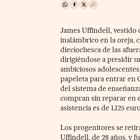
Compartir en Whatsapp
Compartir en Facebook
Compartir en Twitter
Desplegar Redes Soci
James Uffindell, vestido 
inalámbrico en la oreja, 
dieciochesca de las afuer
dirigiéndose a presidir u
ambiciosos adolescentes
papeleta para entrar en 
del sistema de enseñanz
compran sin reparar en e
asistencia es de 1.125 euro
Los progenitores se reti
Uffindell, de 28 años, y 