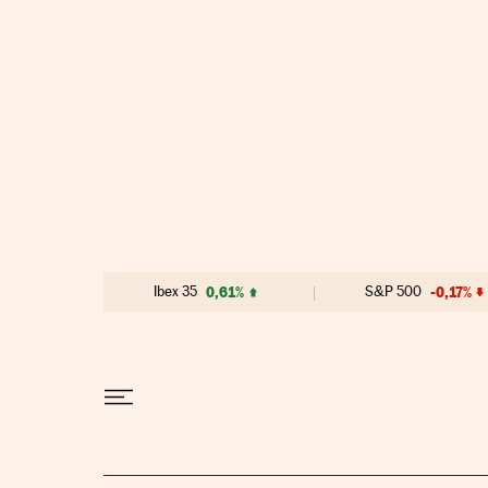
Ir al contenido
Ibex 35
0,61%
S&P 500
-0,17%