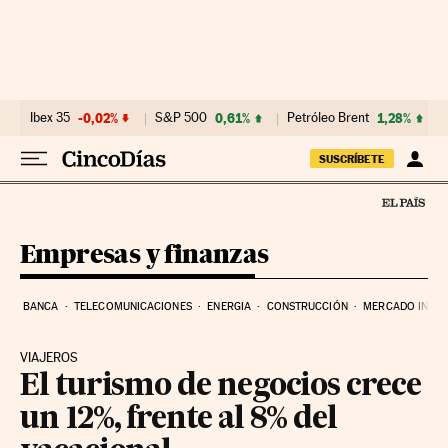
Ir al contenido
Ibex 35
-0,02%
S&P 500
0,61%
Petróleo Brent
1,28%
SUSCRÍBETE
Empresas y finanzas
BANCA
TELECOMUNICACIONES
ENERGIA
CONSTRUCCIÓN
MERCADO INMOB
VIAJEROS
El turismo de negocios crece
un 12%, frente al 8% del