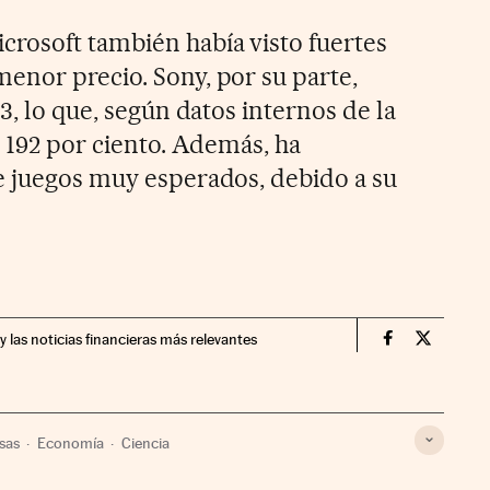
rosoft también había visto fuertes
enor precio. Sony, por su parte,
3, lo que, según datos internos de la
n 192 por ciento. Además, ha
e juegos muy esperados, debido a su
y las noticias financieras más relevantes
Companias Ci
Compania
sas
Economía
Ciencia