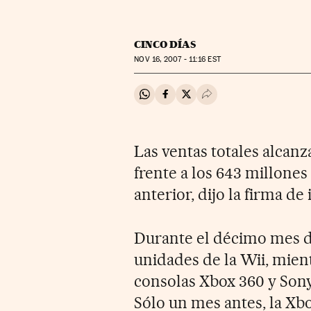
CINCO DÍAS
NOV
16, 2007 - 11:16
EST
Compartir en Whatsapp
Compartir en Facebook
Compartir en Twitter
Desplegar Redes Soci
Las ventas totales alcanz
frente a los 643 millone
anterior, dijo la firma d
Durante el décimo mes d
unidades de la Wii, mien
consolas Xbox 360 y Sony 
Sólo un mes antes, la Xbo