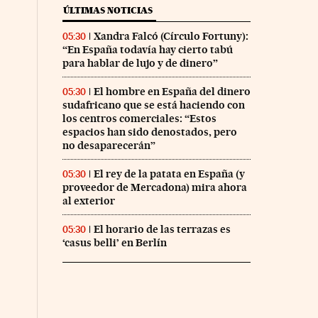
ÚLTIMAS NOTICIAS
Xandra Falcó (Círculo Fortuny):
05:30
“En España todavía hay cierto tabú
para hablar de lujo y de dinero”
El hombre en España del dinero
05:30
sudafricano que se está haciendo con
los centros comerciales: “Estos
espacios han sido denostados, pero
no desaparecerán”
El rey de la patata en España (y
05:30
proveedor de Mercadona) mira ahora
al exterior
nco Días en Facebook
s Cinco Días en Twitter
El horario de las terrazas es
05:30
‘casus belli’ en Berlín