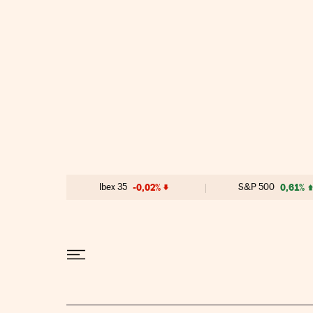
Ir al contenido
Ibex 35
-0,02%
S&P 500
0,61%