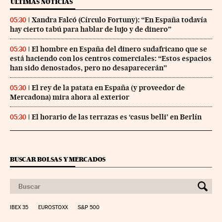
ÚLTIMAS NOTICIAS
Xandra Falcó (Círculo Fortuny): “En España todavía
05:30
hay cierto tabú para hablar de lujo y de dinero”
El hombre en España del dinero sudafricano que se
05:30
está haciendo con los centros comerciales: “Estos espacios
han sido denostados, pero no desaparecerán”
El rey de la patata en España (y proveedor de
05:30
Mercadona) mira ahora al exterior
El horario de las terrazas es ‘casus belli’ en Berlín
05:30
BUSCAR BOLSAS Y MERCADOS
IBEX 35
EUROSTOXX
S&P 500