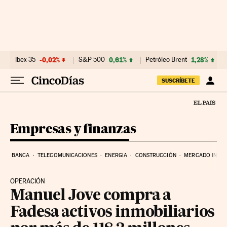
Ir al contenido
Ibex 35
-0,02%
S&P 500
0,61%
Petróleo Brent
1,28%
SUSCRÍBETE
Empresas y finanzas
BANCA
TELECOMUNICACIONES
ENERGIA
CONSTRUCCIÓN
MERCADO INMOB
OPERACIÓN
Manuel Jove compra a
Fadesa activos inmobiliarios