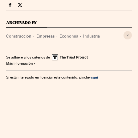
Companias Cinco Días en Facebook
Companias Cinco Días en Twitter
ARCHIVADO EN
Construcción
Empresas
Economía
Industria
Se adhiere a los criterios de
Más información
aquí
Si está interesado en licenciar este contenido, pinche