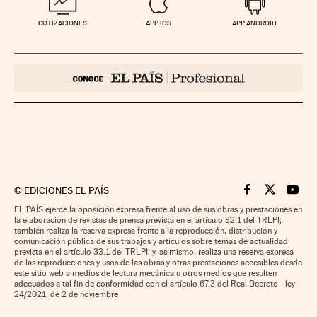
COTIZACIONES
APP IOS
APP ANDROID
©
EDICIONES EL PAÍS
Cinco Días en F
Cinco Días e
Cinco 
EL PAÍS ejerce la oposición expresa frente al uso de sus obras y prestaciones en
la elaboración de revistas de prensa prevista en el artículo 32.1 del TRLPI;
también realiza la reserva expresa frente a la reproducción, distribución y
comunicación pública de sus trabajos y artículos sobre temas de actualidad
prevista en el artículo 33.1 del TRLPI; y, asimismo, realiza una reserva expresa
de las reproducciones y usos de las obras y otras prestaciones accesibles desde
este sitio web a medios de lectura mecánica u otros medios que resulten
adecuados a tal fin de conformidad con el artículo 67.3 del Real Decreto - ley
24/2021, de 2 de noviembre