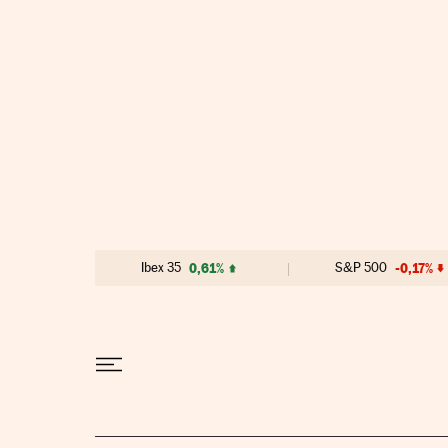
Ir al contenido
Ibex 35
0,61%
S&P 500
-0,17%