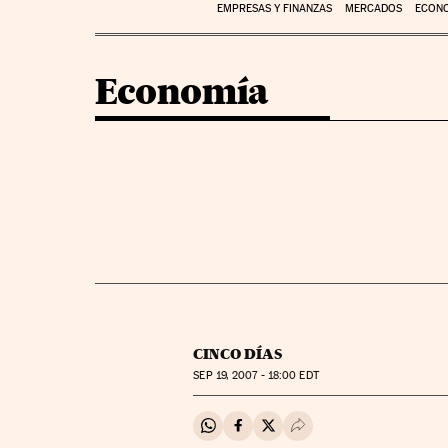
EMPRESAS Y FINANZAS
MERCADOS
ECON
Economía
CINCO DÍAS
SEP
19, 2007 - 18:00
EDT
Compartir en Whatsapp
Compartir en Facebook
Compartir en Twitter
Desplegar Redes Soci