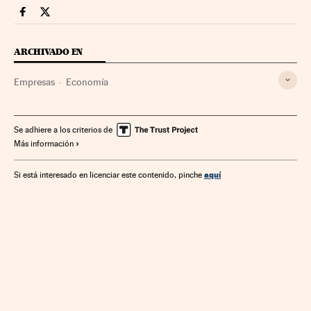
Companias Cinco Días en Facebook
Companias Cinco Días en Twitter
ARCHIVADO EN
Empresas
Economía
Se adhiere a los criterios de
Más información
aquí
Si está interesado en licenciar este contenido, pinche