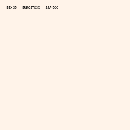
IBEX 35
EUROSTOXX
S&P 500
CALCULAR IRPF
SIMULADOR HIPOTECA
SUELDO NETO
PLANIFICA TU JUBILACIÓN
CAMBIO DIVISAS
DIRECTORIO EMPRESAS