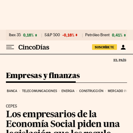
Ir al contenido
Ibex 35
0,16%
S&P 500
-0,16%
Petróleo Brent
0,41%
SUSCRÍBETE
Empresas y finanzas
BANCA
TELECOMUNICACIONES
ENERGIA
CONSTRUCCIÓN
MERCADO INMOB
CEPES
Los empresarios de la
Economía Social piden una