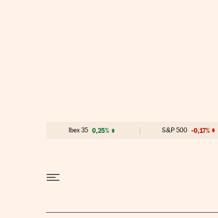
Ir al contenido
Ibex 35
0,25%
S&P 500
-0,17%