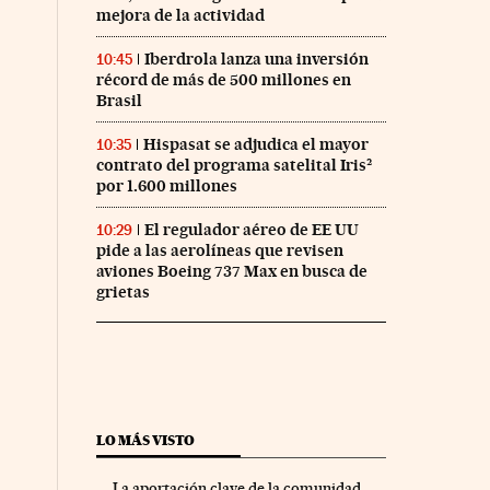
mejora de la actividad
Iberdrola lanza una inversión
10:45
récord de más de 500 millones en
Brasil
Hispasat se adjudica el mayor
10:35
nco Días en Facebook
s Cinco Días en Twitter
contrato del programa satelital Iris²
por 1.600 millones
El regulador aéreo de EE UU
10:29
pide a las aerolíneas que revisen
aviones Boeing 737 Max en busca de
grietas
LO MÁS VISTO
La aportación clave de la comunidad