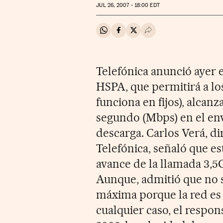
JUL
26, 2007 - 18:00
EDT
Compartir en Whatsapp
Compartir en Facebook
Compartir en Twitter
Desplegar Redes Soci
Telefónica anunció ayer 
HSPA, que permitirá a lo
funciona en fijos), alcan
segundo (Mbps) en el env
descarga. Carlos Verá, d
Telefónica, señaló que es
avance de la llamada 3,5
Aunque, admitió que no 
máxima porque la red es
cualquier caso, el respo