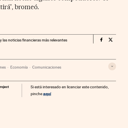
irá', bromeó.
y las noticias financieras más relevantes
Companias Ci
Compania
nes
Economía
Comunicaciones
Si está interesado en licenciar este contenido,
aquí
pinche