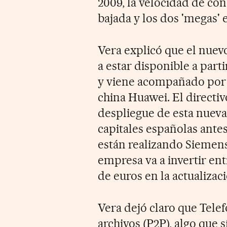
2009, la velocidad de con
bajada y los dos 'megas' 
Vera explicó que el nuevo
a estar disponible a part
y viene acompañado por 
china Huawei. El directi
despliegue de esta nueva
capitales españolas ante
están realizando Siemens
empresa va a invertir en
de euros en la actualizac
Vera dejó claro que Telef
archivos (P2P), algo que 