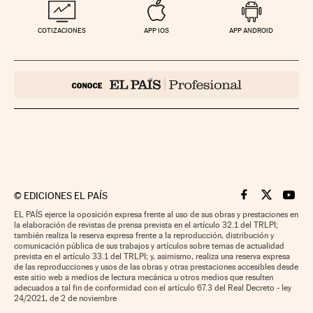
COTIZACIONES
APP IOS
APP ANDROID
©
EDICIONES EL PAÍS
Cinco Días en F
Cinco Días e
Cinco 
EL PAÍS ejerce la oposición expresa frente al uso de sus obras y prestaciones en
la elaboración de revistas de prensa prevista en el artículo 32.1 del TRLPI;
también realiza la reserva expresa frente a la reproducción, distribución y
comunicación pública de sus trabajos y artículos sobre temas de actualidad
prevista en el artículo 33.1 del TRLPI; y, asimismo, realiza una reserva expresa
de las reproducciones y usos de las obras y otras prestaciones accesibles desde
este sitio web a medios de lectura mecánica u otros medios que resulten
adecuados a tal fin de conformidad con el artículo 67.3 del Real Decreto - ley
24/2021, de 2 de noviembre