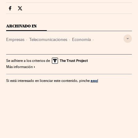
Companias Cinco Días en Facebook
Companias Cinco Días en Twitter
ARCHIVADO EN
Empresas
Telecomunicaciones
Economía
Comunicaciones
Se adhiere a los criterios de
Más información
aquí
Si está interesado en licenciar este contenido, pinche