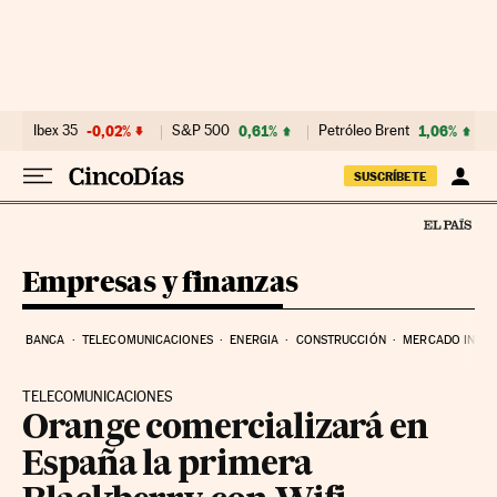
Ir al contenido
Ibex 35
-0,02%
S&P 500
0,61%
Petróleo Brent
1,06%
SUSCRÍBETE
Empresas y finanzas
BANCA
TELECOMUNICACIONES
ENERGIA
CONSTRUCCIÓN
MERCADO INMOB
TELECOMUNICACIONES
Orange comercializará en
España la primera