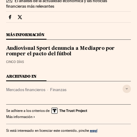
El análisis de la actualidad económica y las noticias
financieras más relevantes
Mercados Financieros Cinco Días en Facebook
Mercados Financieros Cinco Días en Twitter
MÁS INFORMACIÓN
Audiovisual Sport denuncia a Mediapro por
romper el pacto del fútbol
CINCO DÍAS
ARCHIVADO EN
Mercados financieros
Finanzas
Se adhiere a los criterios de
Más información
aquí
Si está interesado en licenciar este contenido, pinche