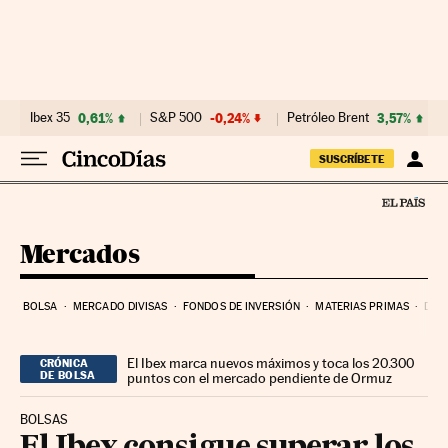
Ir al contenido
Ibex 35
0,61%
S&P 500
-0,24%
Petróleo Brent
3,57%
SUSCRÍBETE
Mercados
BOLSA
MERCADO DIVISAS
FONDOS DE INVERSIÓN
MATERIAS PRIMAS
DEU
El Ibex marca nuevos máximos y toca los 20.300
CRÓNICA
DE BOLSA
puntos con el mercado pendiente de Ormuz
BOLSAS