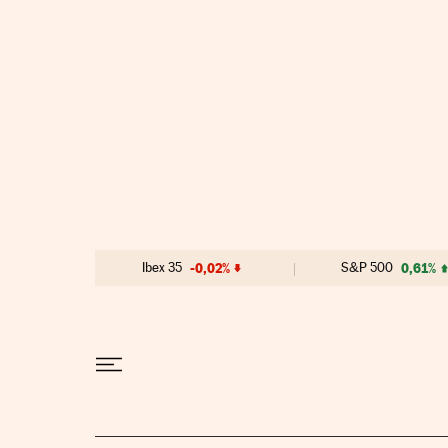
Ir al contenido
Ibex 35
-0,02%
S&P 500
0,61%