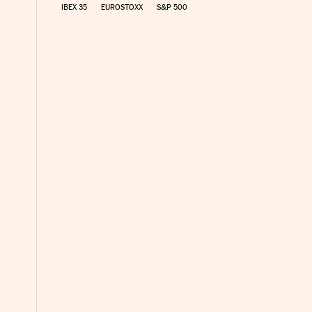
IBEX 35
EUROSTOXX
S&P 500