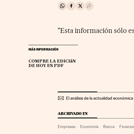
Compartir en Whatsapp
Compartir en Facebook
Compartir en Twitter
Desplegar Redes Soci
"Esta información sólo es
MÁS INFORMACIÓN
COMPRE LA EDICIâN
DE HOY EN PDF
El análisis de la actualidad económica 
ARCHIVADO EN
Empresas
Economía
Banca
Finanza