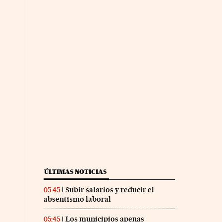
nco Días en Facebook
s Cinco Días en Twitter
ÚLTIMAS NOTICIAS
Subir salarios y reducir el
05:45
absentismo laboral
Los municipios apenas
05:45