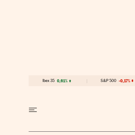
Ir al contenido
Ibex 35
0,61%
S&P 500
-0,17%