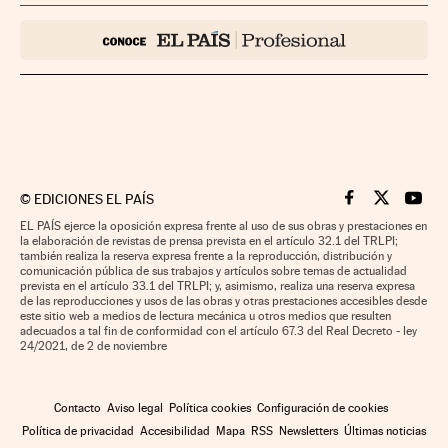
©
EDICIONES EL PAÍS
Cinco Días en F
Cinco Días e
Cinco 
EL PAÍS ejerce la oposición expresa frente al uso de sus obras y prestaciones en
la elaboración de revistas de prensa prevista en el artículo 32.1 del TRLPI;
también realiza la reserva expresa frente a la reproducción, distribución y
comunicación pública de sus trabajos y artículos sobre temas de actualidad
prevista en el artículo 33.1 del TRLPI; y, asimismo, realiza una reserva expresa
de las reproducciones y usos de las obras y otras prestaciones accesibles desde
este sitio web a medios de lectura mecánica u otros medios que resulten
adecuados a tal fin de conformidad con el artículo 67.3 del Real Decreto - ley
24/2021, de 2 de noviembre
Contacto
Aviso legal
Política cookies
Configuración de cookies
Política de privacidad
Accesibilidad
Mapa
RSS
Newsletters
Últimas noticias