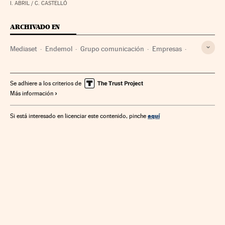
I. ABRIL / C. CASTELLÓ
ARCHIVADO EN
Mediaset
Endemol
Grupo comunicación
Empresas
Medios comunicación
Economía
Comunicación
Se adhiere a los criterios de
Más información
aquí
Si está interesado en licenciar este contenido, pinche