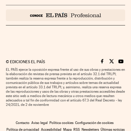
©
EDICIONES EL PAÍS
Cinco Días en F
Cinco Días e
Cinco 
EL PAÍS ejerce la oposición expresa frente al uso de sus obras y prestaciones en
la elaboración de revistas de prensa prevista en el artículo 32.1 del TRLPI;
también realiza la reserva expresa frente a la reproducción, distribución y
comunicación pública de sus trabajos y artículos sobre temas de actualidad
prevista en el artículo 33.1 del TRLPI; y, asimismo, realiza una reserva expresa
de las reproducciones y usos de las obras y otras prestaciones accesibles desde
este sitio web a medios de lectura mecánica u otros medios que resulten
adecuados a tal fin de conformidad con el artículo 67.3 del Real Decreto - ley
24/2021, de 2 de noviembre
Contacto
Aviso legal
Política cookies
Configuración de cookies
Política de privacidad
Accesibilidad
Mapa
RSS
Newsletters
Últimas noticias