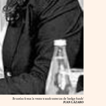
Bruselas frena la venta transfronteriza de 'hedge funds'
JUAN LÁZARO