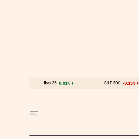
Ir al contenido
Ibex 35
0,61%
S&P 500
-0,13%