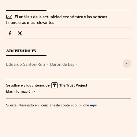
El análisis de la actualidad económica y las noticias
financieras más relevantes
Mercados Financieros Cinco Días en Facebook
Mercados Financieros Cinco Días en Twitter
ARCHIVADO EN
Eduardo Santos-Ruiz
Baron de Ley
Mercados financieros
Empresas
Economía
Agroalimentación
Se adhiere a los criterios de
Más información
aquí
Si está interesado en licenciar este contenido, pinche