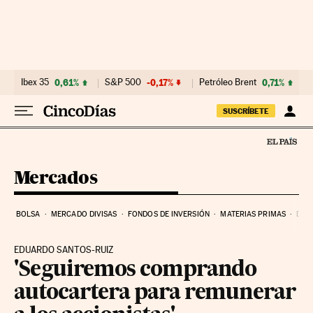
Ir al contenido
Ibex 35
0,61%
S&P 500
-0,17%
Petróleo Brent
0,71%
SUSCRÍBETE
Mercados
BOLSA
MERCADO DIVISAS
FONDOS DE INVERSIÓN
MATERIAS PRIMAS
DEU
EDUARDO SANTOS-RUIZ
'Seguiremos comprando
autocartera para remunerar