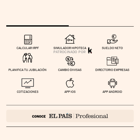
CALCULAR IRPF
SIMULADOR HIPOTECA
SUELDO NETO
PLANIFICA TU JUBILACIÓN
CAMBIO DIVISAS
DIRECTORIO EMPRESAS
COTIZACIONES
APP IOS
APP ANDROID