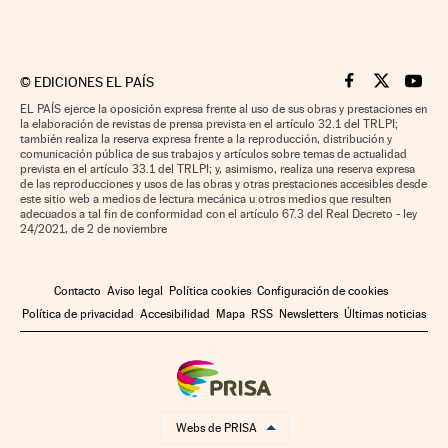
©
EDICIONES EL PAÍS
Cinco Días en F
Cinco Días e
Cinco 
EL PAÍS ejerce la oposición expresa frente al uso de sus obras y prestaciones en
la elaboración de revistas de prensa prevista en el artículo 32.1 del TRLPI;
también realiza la reserva expresa frente a la reproducción, distribución y
comunicación pública de sus trabajos y artículos sobre temas de actualidad
prevista en el artículo 33.1 del TRLPI; y, asimismo, realiza una reserva expresa
de las reproducciones y usos de las obras y otras prestaciones accesibles desde
este sitio web a medios de lectura mecánica u otros medios que resulten
adecuados a tal fin de conformidad con el artículo 67.3 del Real Decreto - ley
24/2021, de 2 de noviembre
Contacto
Aviso legal
Política cookies
Configuración de cookies
Política de privacidad
Accesibilidad
Mapa
RSS
Newsletters
Últimas noticias
Webs de PRISA