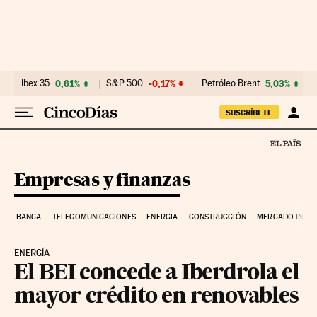
Ir al contenido
Ibex 35
0,61%
S&P 500
-0,17%
Petróleo Brent
5,03%
SUSCRÍBETE
Empresas y finanzas
BANCA
TELECOMUNICACIONES
ENERGIA
CONSTRUCCIÓN
MERCADO INMOB
ENERGÍA
El BEI concede a Iberdrola el
mayor crédito en renovables