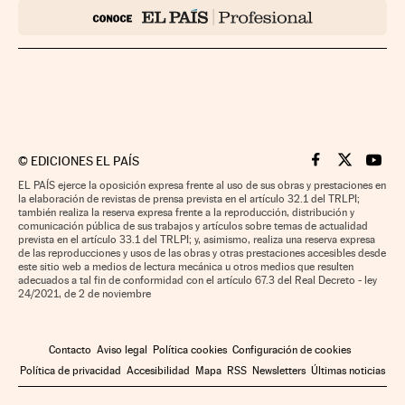
©
EDICIONES EL PAÍS
Cinco Días en F
Cinco Días e
Cinco 
EL PAÍS ejerce la oposición expresa frente al uso de sus obras y prestaciones en
la elaboración de revistas de prensa prevista en el artículo 32.1 del TRLPI;
también realiza la reserva expresa frente a la reproducción, distribución y
comunicación pública de sus trabajos y artículos sobre temas de actualidad
prevista en el artículo 33.1 del TRLPI; y, asimismo, realiza una reserva expresa
de las reproducciones y usos de las obras y otras prestaciones accesibles desde
este sitio web a medios de lectura mecánica u otros medios que resulten
adecuados a tal fin de conformidad con el artículo 67.3 del Real Decreto - ley
24/2021, de 2 de noviembre
Contacto
Aviso legal
Política cookies
Configuración de cookies
Política de privacidad
Accesibilidad
Mapa
RSS
Newsletters
Últimas noticias