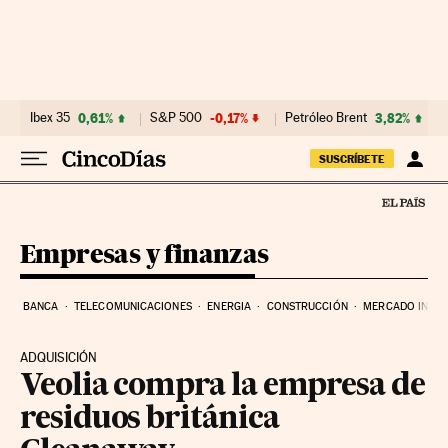
Ir al contenido
Ibex 35
0,61%
S&P 500
-0,17%
Petróleo Brent
3,82%
SUSCRÍBETE
Empresas y finanzas
BANCA
TELECOMUNICACIONES
ENERGIA
CONSTRUCCIÓN
MERCADO INMOB
ADQUISICIÓN
Veolia compra la empresa de
residuos británica