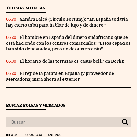
ÚLTIMAS NOTICIAS
Xandra Falcó (Círculo Fortuny): “En España todavía
05:30
hay cierto tabú para hablar de lujo y de dinero”
El hombre en España del dinero sudafricano que se
05:30
está haciendo con los centros comerciales: “Estos espacios
han sido denostados, pero no desaparecerán”
El horario de las terrazas es ‘casus belli’ en Berlín
05:30
El rey de la patata en España (y proveedor de
05:30
Mercadona) mira ahora al exterior
BUSCAR BOLSAS Y MERCADOS
IBEX 35
EUROSTOXX
S&P 500