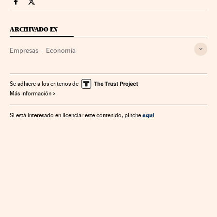
Companias Cinco Días en Facebook
Companias Cinco Días en Twitter
ARCHIVADO EN
Empresas
Economía
Se adhiere a los criterios de
Más información
aquí
Si está interesado en licenciar este contenido, pinche