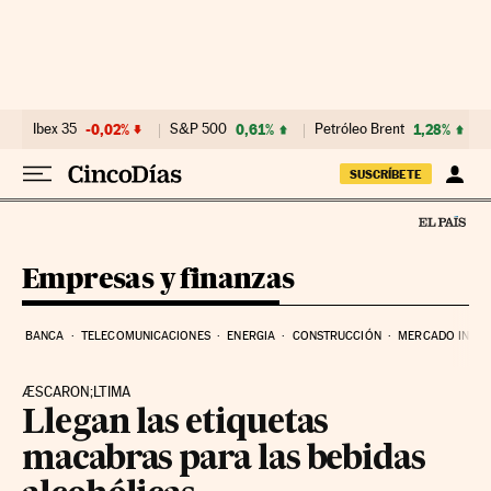
Ir al contenido
Ibex 35
-0,02%
S&P 500
0,61%
Petróleo Brent
1,28%
SUSCRÍBETE
Empresas y finanzas
BANCA
TELECOMUNICACIONES
ENERGIA
CONSTRUCCIÓN
MERCADO INMOB
ÆSCARON;LTIMA
Llegan las etiquetas
macabras para las bebidas