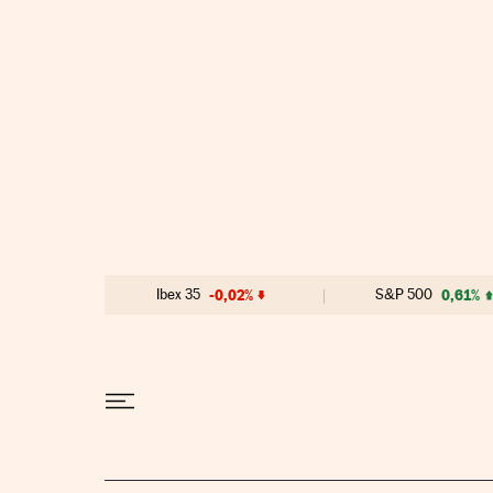
Ir al contenido
Ibex 35
-0,02%
S&P 500
0,61%