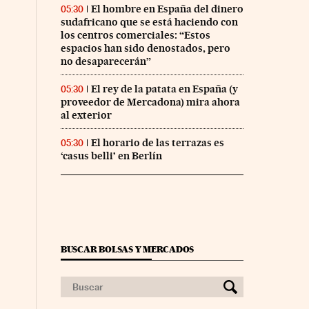
El hombre en España del dinero
05:30
sudafricano que se está haciendo con
los centros comerciales: “Estos
espacios han sido denostados, pero
no desaparecerán”
El rey de la patata en España (y
05:30
proveedor de Mercadona) mira ahora
al exterior
El horario de las terrazas es
05:30
‘casus belli’ en Berlín
nco Días en Facebook
s Cinco Días en Twitter
BUSCAR BOLSAS Y MERCADOS