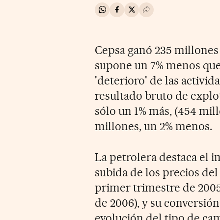
Compartir en Whatsapp
Compartir en Facebook
Compartir en Twitter
Desplegar Redes Soci
Cepsa ganó 235 millones 
supone un 7% menos que 
'deterioro' de las activi
resultado bruto de explot
sólo un 1% más, (454 mill
millones, un 2% menos.
La petrolera destaca el i
subida de los precios del 
primer trimestre de 2005
de 2006), y su conversión
evolución del tipo de cam