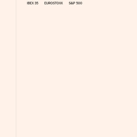
IBEX 35
EUROSTOXX
S&P 500