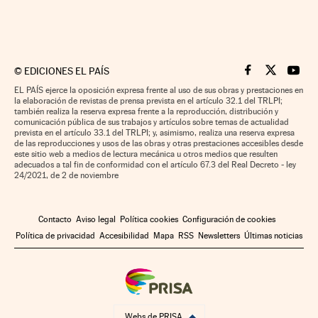
©
EDICIONES EL PAÍS
Cinco Días en F
Cinco Días e
Cinco 
EL PAÍS ejerce la oposición expresa frente al uso de sus obras y prestaciones en
la elaboración de revistas de prensa prevista en el artículo 32.1 del TRLPI;
también realiza la reserva expresa frente a la reproducción, distribución y
comunicación pública de sus trabajos y artículos sobre temas de actualidad
prevista en el artículo 33.1 del TRLPI; y, asimismo, realiza una reserva expresa
de las reproducciones y usos de las obras y otras prestaciones accesibles desde
este sitio web a medios de lectura mecánica u otros medios que resulten
adecuados a tal fin de conformidad con el artículo 67.3 del Real Decreto - ley
24/2021, de 2 de noviembre
Contacto
Aviso legal
Política cookies
Configuración de cookies
Política de privacidad
Accesibilidad
Mapa
RSS
Newsletters
Últimas noticias
Webs de PRISA