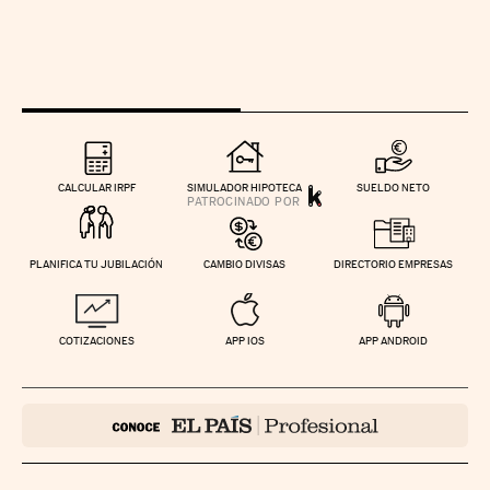
CALCULAR IRPF
SIMULADOR HIPOTECA
SUELDO NETO
PLANIFICA TU JUBILACIÓN
CAMBIO DIVISAS
DIRECTORIO EMPRESAS
COTIZACIONES
APP IOS
APP ANDROID